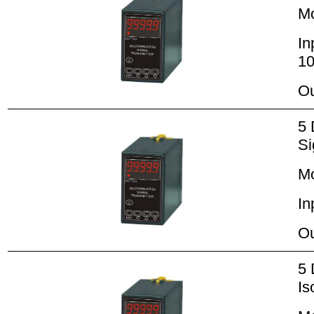
M
In
10
Ou
5 
Si
M
In
Ou
5 
Is