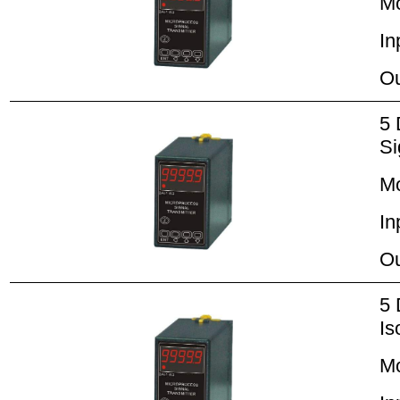
M
In
Ou
5 
Si
M
In
Ou
5 
Is
M