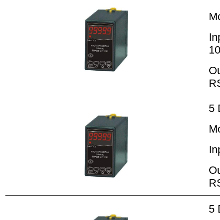
M
In
10
Ou
R
5 
M
In
Ou
R
5 